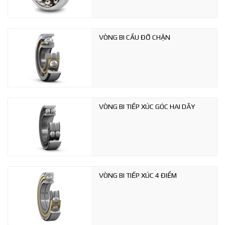
VÒNG BI CẦU ĐỠ CHẶN
VÒNG BI TIẾP XÚC GÓC HAI DÃY
VÒNG BI TIẾP XÚC 4 ĐIỂM