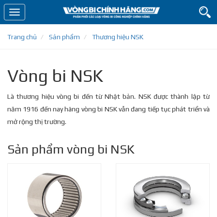
Toggle
navigation
Trang chủ
Sản phẩm
Thương hiệu NSK
Vòng bi NSK
Là thương hiệu vòng bi đến từ Nhật bản. NSK được thành lập từ
năm 1916 đến nay hãng vòng bi NSK vẫn đang tiếp tục phát triển và
mở rộng thị trường.
Sản phẩm vòng bi NSK