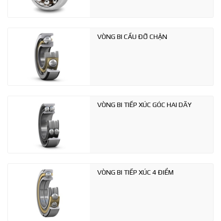
VÒNG BI CẦU ĐỠ CHẶN
VÒNG BI TIẾP XÚC GÓC HAI DÃY
VÒNG BI TIẾP XÚC 4 ĐIỂM