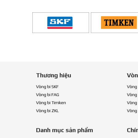
Thương hiệu
Vòn
Vòng bi SKF
Vòng 
Vòng bi FAG
Vòng 
Vòng bi Timken
Vòng 
Vòng bi ZKL
Vòng 
Danh mục sản phẩm
Chí