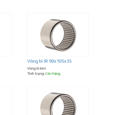
Vòng bi IR 90x105x35
Vòng bi kim
Tình trạng:
Còn hàng