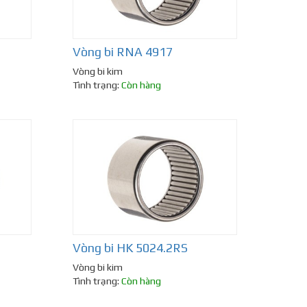
Vòng bi RNA 4917
Vòng bi kim
Tình trạng:
Còn hàng
Vòng bi HK 5024.2RS
Vòng bi kim
Tình trạng:
Còn hàng