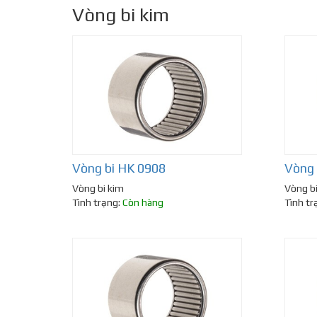
Vòng bi kim
Vòng bi HK 0908
Vòng 
Vòng bi kim
Vòng b
Tình trạng:
Còn hàng
Tình tr