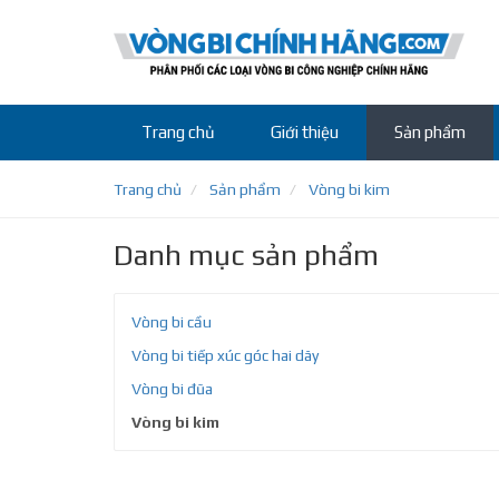
Trang chủ
Giới thiệu
Sản phẩm
Trang chủ
Sản phẩm
Vòng bi kim
Danh mục sản phẩm
Vòng bi cầu
Vòng bi tiếp xúc góc hai dãy
Vòng bi đũa
Vòng bi kim