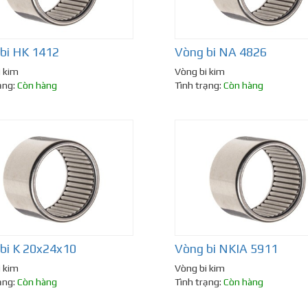
bi HK 1412
Vòng bi NA 4826
i kim
Vòng bi kim
ạng:
Còn hàng
Tình trạng:
Còn hàng
bi K 20x24x10
Vòng bi NKIA 5911
i kim
Vòng bi kim
ạng:
Còn hàng
Tình trạng:
Còn hàng