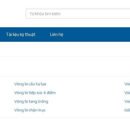
Tài liệu kỹ thuật
Liên hệ
Vòng bi cầu tự lựa
Vò
Vòng bi tiếp xúc 4 điểm
Vò
Vòng bi tang trống
Vòn
Vòng bi chặn trục
Gối