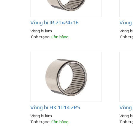
Vòng bi IR 20x24x16
Vòng 
Vòng bi kim
Vòng b
Tình trạng:
Còn hàng
Tình tr
Vòng bi HK 1014.2RS
Vòng 
Vòng bi kim
Vòng b
Tình trạng:
Còn hàng
Tình tr