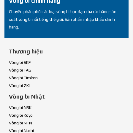
Vòng bi chính hãng
Chuyên phân phối các loại vòng bi bạc đạn của các hãng sản
xuất vòng bi nổi tiếng thế giới. Sản phẩm nhập khẩu chính
hãng.
Thương hiệu
Vòng bi SKF
Vòng bi FAG
Vòng bi Timken
Vòng bi ZKL
Vòng bi Nhật
Vòng bi NSK
Vòng bi Koyo
Vòng bi NTN
Vòng bi Nachi