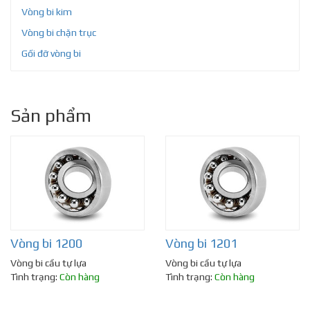
Vòng bi kim
Vòng bi chặn trục
Gối đỡ vòng bi
Sản phẩm
Vòng bi 1200
Vòng bi 1201
Vòng bi cầu tự lựa
Vòng bi cầu tự lựa
Tình trạng:
Còn hàng
Tình trạng:
Còn hàng