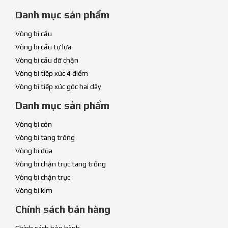
Danh mục sản phẩm
Vòng bi cầu
Vòng bi cầu tự lựa
Vòng bi cầu đỡ chặn
Vòng bi tiếp xúc 4 điểm
Vòng bi tiếp xúc góc hai dãy
Danh mục sản phẩm
Vòng bi côn
Vòng bi tang trống
Vòng bi đũa
Vòng bi chặn trục tang trống
Vòng bi chặn trục
Vòng bi kim
Chính sách bán hàng