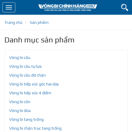
Toggle
navigation
Trang chủ
Sản phẩm
Danh mục sản phẩm
Vòng bi cầu
Vòng bi cầu tự lựa
Vòng bi cầu đỡ chặn
Vòng bi tiếp xúc góc hai dãy
Vòng bi tiếp xúc 4 điểm
Vòng bi côn
Vòng bi đũa
Vòng bi tang trống
Vòng bi chặn trục tang trống