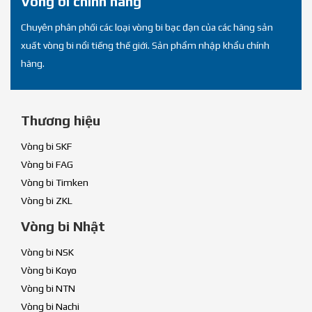
Vòng bi chính hãng
Chuyên phân phối các loại vòng bi bạc đạn của các hãng sản
xuất vòng bi nổi tiếng thế giới. Sản phẩm nhập khẩu chính
hãng.
Thương hiệu
Vòng bi SKF
Vòng bi FAG
Vòng bi Timken
Vòng bi ZKL
Vòng bi Nhật
Vòng bi NSK
Vòng bi Koyo
Vòng bi NTN
Vòng bi Nachi