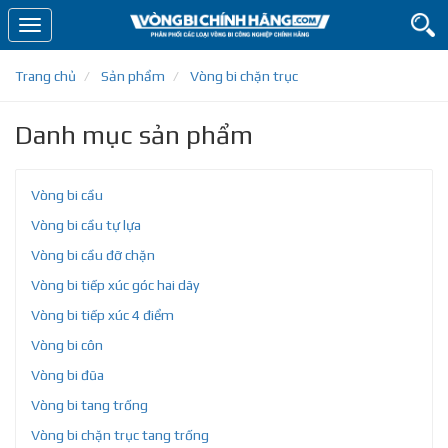
Toggle
navigation
Trang chủ
Sản phẩm
Vòng bi chặn trục
Danh mục sản phẩm
Vòng bi cầu
Vòng bi cầu tự lựa
Vòng bi cầu đỡ chặn
Vòng bi tiếp xúc góc hai dãy
Vòng bi tiếp xúc 4 điểm
Vòng bi côn
Vòng bi đũa
Vòng bi tang trống
Vòng bi chặn trục tang trống