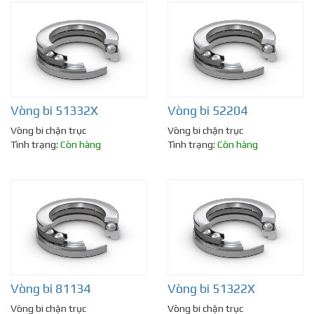
Vòng bi 51332X
Vòng bi 52204
Vòng bi chặn trục
Vòng bi chặn trục
Tình trạng:
Còn hàng
Tình trạng:
Còn hàng
Vòng bi 81134
Vòng bi 51322X
Vòng bi chặn trục
Vòng bi chặn trục