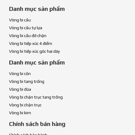
Danh mục sản phẩm
Vòng bi cầu
Vòng bi cầu tự lựa
Vòng bi cầu đỡ chặn
Vòng bi tiếp xúc 4 điểm
Vòng bi tiếp xúc góc hai dãy
Danh mục sản phẩm
Vòng bi côn
Vòng bi tang trống
Vòng bi đũa
Vòng bi chặn trục tang trống
Vòng bi chặn trục
Vòng bi kim
Chính sách bán hàng