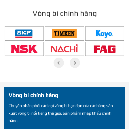
Vòng bi chính hãng
Previous
Next
Vòng bi chính hãng
Chuyên phân phối các loại vòng bi bạc đạn của các hãng sản
xuất vòng bi nổi tiếng thế giới. Sản phẩm nhập khẩu chính
hãng.