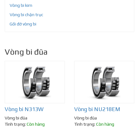
Vòng bi kim
Vòng bi chặn trục
Gối đỡ vòng bi
Vòng bi đũa
Vòng bi N313W
Vòng bi NU218EM
Vòng bi đũa
Vòng bi đũa
Tình trạng:
Còn hàng
Tình trạng:
Còn hàng