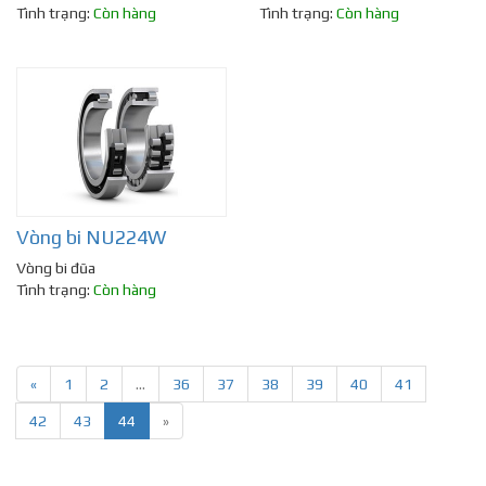
Tình trạng:
Còn hàng
Tình trạng:
Còn hàng
Vòng bi NU224W
Vòng bi đũa
Tình trạng:
Còn hàng
«
1
2
...
36
37
38
39
40
41
42
43
44
»