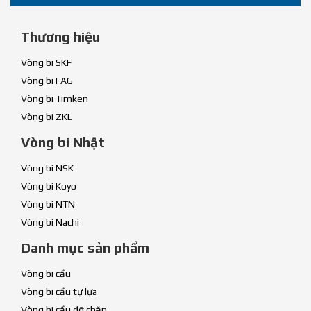
Thương hiệu
Vòng bi SKF
Vòng bi FAG
Vòng bi Timken
Vòng bi ZKL
Vòng bi Nhật
Vòng bi NSK
Vòng bi Koyo
Vòng bi NTN
Vòng bi Nachi
Danh mục sản phẩm
Vòng bi cầu
Vòng bi cầu tự lựa
Vòng bi cầu đỡ chặn