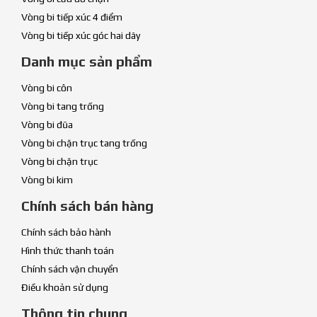
Vòng bi tiếp xúc 4 điểm
Vòng bi tiếp xúc góc hai dãy
Danh mục sản phẩm
Vòng bi côn
Vòng bi tang trống
Vòng bi đũa
Vòng bi chặn trục tang trống
Vòng bi chặn trục
Vòng bi kim
Chính sách bán hàng
Chính sách bảo hành
Hình thức thanh toán
Chính sách vận chuyển
Điều khoản sử dụng
Thông tin chung