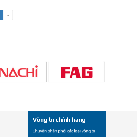
»
Vòng bi chính hãng
Chuyên phân phối các loại vòng bi