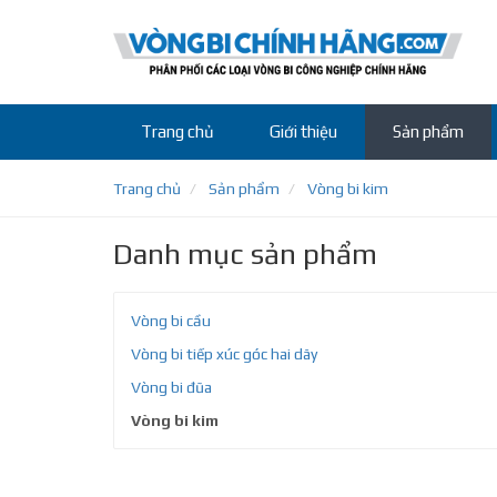
Trang chủ
Giới thiệu
Sản phẩm
Trang chủ
Sản phẩm
Vòng bi kim
Danh mục sản phẩm
Vòng bi cầu
Vòng bi tiếp xúc góc hai dãy
Vòng bi đũa
Vòng bi kim