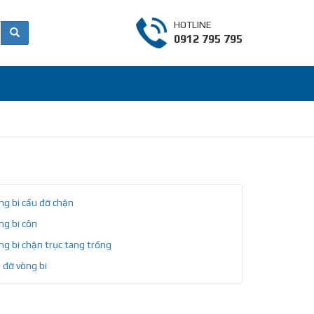
HOTLINE
0912 795 795
ng bi cầu đỡ chặn
ng bi côn
g bi chặn trục tang trống
 đỡ vòng bi