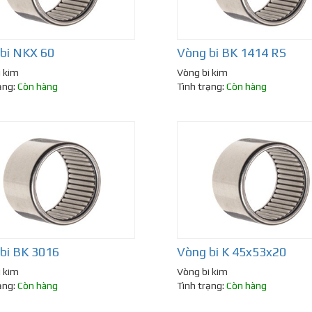
bi NKX 60
Vòng bi BK 1414 RS
i kim
Vòng bi kim
ạng:
Còn hàng
Tình trạng:
Còn hàng
bi BK 3016
Vòng bi K 45x53x20
i kim
Vòng bi kim
ạng:
Còn hàng
Tình trạng:
Còn hàng