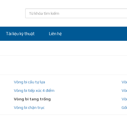
Tài liệu kỹ thuật
Liên hệ
Vòng bi cầu tự lựa
Vò
Vòng bi tiếp xúc 4 điểm
Vò
Vòng bi tang trống
Vòn
Vòng bi chặn trục
Gối