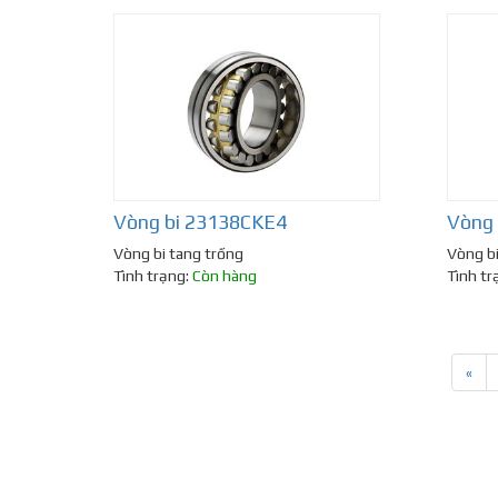
Vòng bi 23138CKE4
Vòng
Vòng bi tang trống
Vòng bi
Tình trạng:
Còn hàng
Tình tr
«