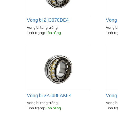
Vòng bi 21307CDE4
Vòng
Vòng bi tang trống
Vòng bi
Tình trạng:
Còn hàng
Tình tr
Vòng bi 22308EAKE4
Vòng
Vòng bi tang trống
Vòng bi
Tình trạng:
Còn hàng
Tình tr