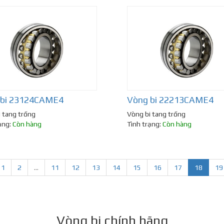
 bi 23124CAME4
Vòng bi 22213CAME4
 tang trống
Vòng bi tang trống
ạng:
Còn hàng
Tình trạng:
Còn hàng
1
2
...
11
12
13
14
15
16
17
18
19
Vòng bi chính hãng