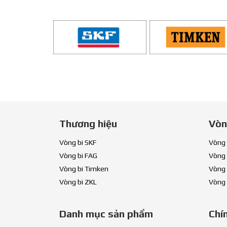
Thương hiệu
Vòn
Vòng bi SKF
Vòng 
Vòng bi FAG
Vòng 
Vòng bi Timken
Vòng 
Vòng bi ZKL
Vòng 
Danh mục sản phẩm
Chí