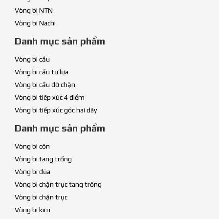
Vòng bi NTN
Vòng bi Nachi
Danh mục sản phẩm
Vòng bi cầu
Vòng bi cầu tự lựa
Vòng bi cầu đỡ chặn
Vòng bi tiếp xúc 4 điểm
Vòng bi tiếp xúc góc hai dãy
Danh mục sản phẩm
Vòng bi côn
Vòng bi tang trống
Vòng bi đũa
Vòng bi chặn trục tang trống
Vòng bi chặn trục
Vòng bi kim