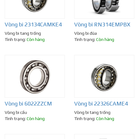
Vòng bi 23134CAMKE4
Vòng bi RN314EMPBX
Vòng bi tang trống
Vòng bi đũa
Tình trạng:
Còn hàng
Tình trạng:
Còn hàng
Vòng bi 6022ZZCM
Vòng bi 22326CAME4
Vòng bi cầu
Vòng bi tang trống
Tình trạng:
Còn hàng
Tình trạng:
Còn hàng