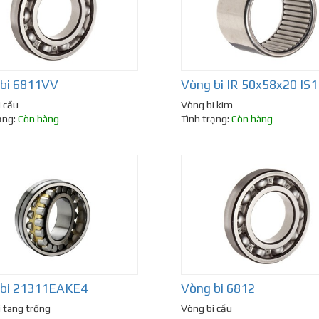
bi 6811VV
Vòng bi IR 50x58x20 IS1
 cầu
Vòng bi kim
ạng:
Còn hàng
Tình trạng:
Còn hàng
 bi 21311EAKE4
Vòng bi 6812
 tang trống
Vòng bi cầu