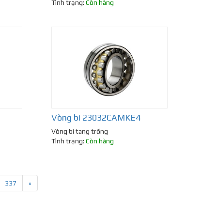
Tình trạng:
Còn hàng
Vòng bi 23032CAMKE4
Vòng bi tang trống
Tình trạng:
Còn hàng
337
»