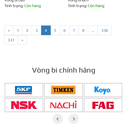
Tình trạng:
Còn hàng
Tình trạng:
Còn hàng
«
1
2
3
4
5
6
7
8
...
336
337
»
Vòng bi chính hãng
Previous
Next