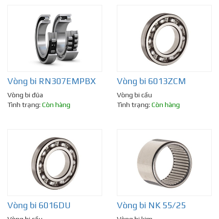
Vòng bi RN307EMPBX
Vòng bi 6013ZCM
Vòng bi đũa
Vòng bi cầu
Tình trạng:
Còn hàng
Tình trạng:
Còn hàng
Vòng bi 6016DU
Vòng bi NK 55/25
Vòng bi cầu
Vòng bi kim