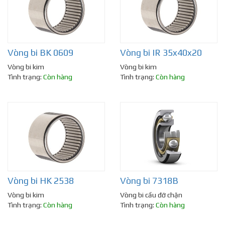
Vòng bi BK 0609
Vòng bi IR 35x40x20
Vòng bi kim
Vòng bi kim
Tình trạng:
Còn hàng
Tình trạng:
Còn hàng
Vòng bi HK 2538
Vòng bi 7318B
Vòng bi kim
Vòng bi cầu đỡ chặn
Tình trạng:
Còn hàng
Tình trạng:
Còn hàng