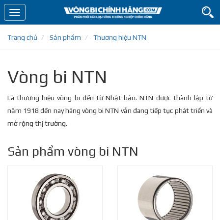
Toggle
navigation
Trang chủ
Sản phẩm
Thương hiệu NTN
Vòng bi NTN
Là thương hiệu vòng bi đến từ Nhật bản. NTN được thành lập từ
năm 1918 đến nay hãng vòng bi NTN vẫn đang tiếp tục phát triển và
mở rộng thị trường.
Sản phẩm vòng bi NTN