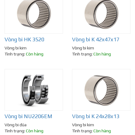
Vòng bi HK 3520
Vòng bi K 42x47x17
Vòng bi kim
Vòng bi kim
Tình trạng:
Còn hàng
Tình trạng:
Còn hàng
Vòng bi NU2206EM
Vòng bi K 24x28x13
Vòng bi đũa
Vòng bi kim
Tình trạng:
Còn hàng
Tình trạng:
Còn hàng