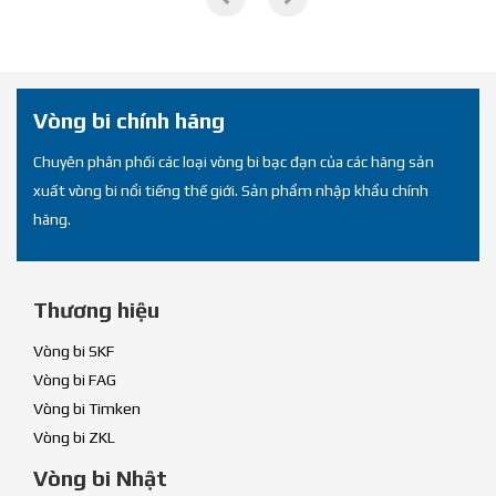
Vòng bi chính hãng
Chuyên phân phối các loại vòng bi bạc đạn của các hãng sản
xuất vòng bi nổi tiếng thế giới. Sản phẩm nhập khẩu chính
hãng.
Thương hiệu
Vòng bi SKF
Vòng bi FAG
Vòng bi Timken
Vòng bi ZKL
Vòng bi Nhật