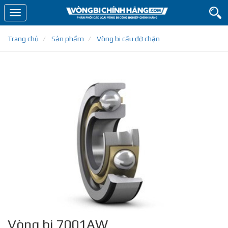
Toggle
navigation
Trang chủ
Sản phẩm
Vòng bi cầu đỡ chặn
Vòng bi 7001AW