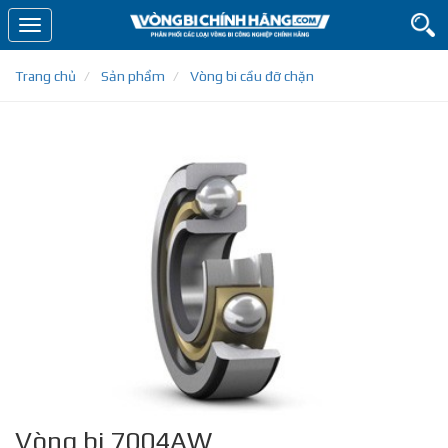
Toggle
navigation
Trang chủ
Sản phẩm
Vòng bi cầu đỡ chặn
Vòng bi 7004AW