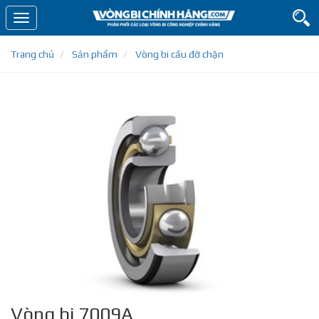
Toggle
navigation
Trang chủ
Sản phẩm
Vòng bi cầu đỡ chặn
Vòng bi 7009A