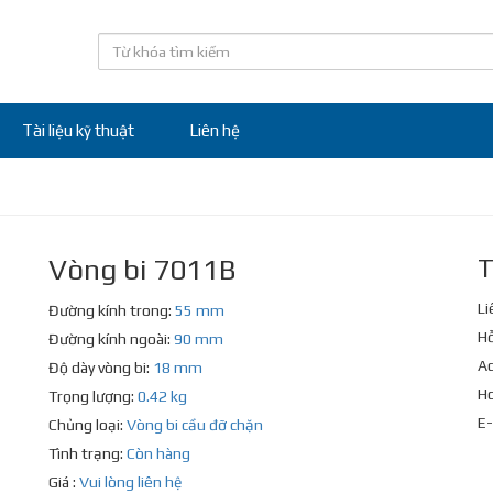
Tài liệu kỹ thuật
Liên hệ
Vòng bi 7011B
T
Li
Đường kính trong:
55 mm
Hỗ
Đường kính ngoài:
90 mm
Ad
Độ dày vòng bi:
18 mm
Ho
Trọng lượng:
0.42 kg
E-
Chủng loại:
Vòng bi cầu đỡ chặn
Tình trạng:
Còn hàng
Giá :
Vui lòng liên hệ