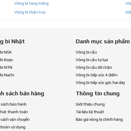
Vòng bi tang trống
Vòn
Vòng bi chặn trục
Gối
g bi Nhật
Danh mục sản phẩm
bi NSK
Vòng bi cầu
bi Koyo
Vòng bi cầu tự lựa
bi NTN
Vòng bi cầu đỡ chặn
bi Nachi
Vòng bi tiếp xúc 4 điểm
Vòng bi tiếp xúc góc hai dãy
nh sách bán hàng
Thông tin chung
 sách bảo hành
Giới thiệu chung
thức thanh toán
Tài liệu kỹ thuật
 sách vận chuyển
Báo giá vòng bi chính hãng
khoản sử dụng