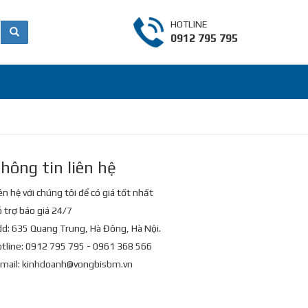
HOTLINE
0912 795 795
hông tin liên hệ
ên hệ với chúng tôi để có giá tốt nhất
 trợ báo giá 24/7
d: 635 Quang Trung, Hà Đông, Hà Nội.
tline: 0912 795 795 - 0961 368 566
mail:
kinhdoanh@vongbisbm.vn