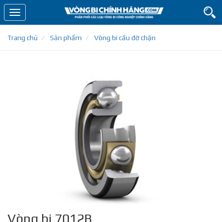
Toggle
navigation
Trang chủ
Sản phẩm
Vòng bi cầu đỡ chặn
Vòng bi 7012B