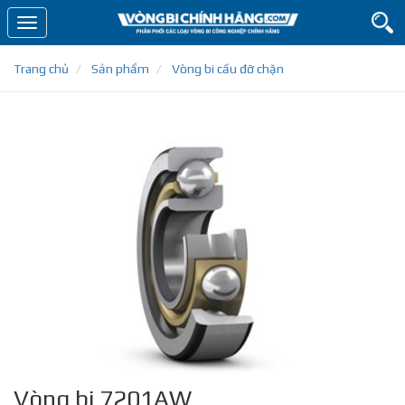
Toggle
navigation
Trang chủ
Sản phẩm
Vòng bi cầu đỡ chặn
Vòng bi 7201AW