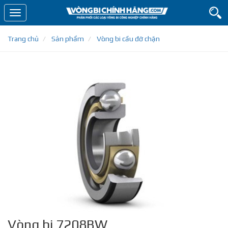
Toggle
navigation
Trang chủ
Sản phẩm
Vòng bi cầu đỡ chặn
Vòng bi 7208BW