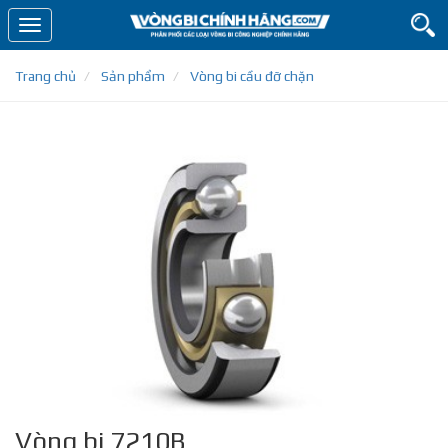
Toggle
navigation
Trang chủ
Sản phẩm
Vòng bi cầu đỡ chặn
Vòng bi 7210B