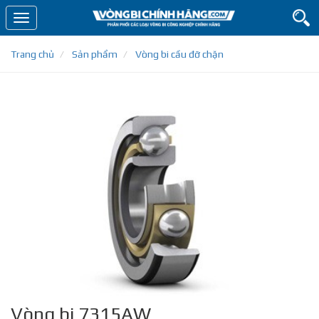
Toggle
navigation
Trang chủ
Sản phẩm
Vòng bi cầu đỡ chặn
Vòng bi 7315AW