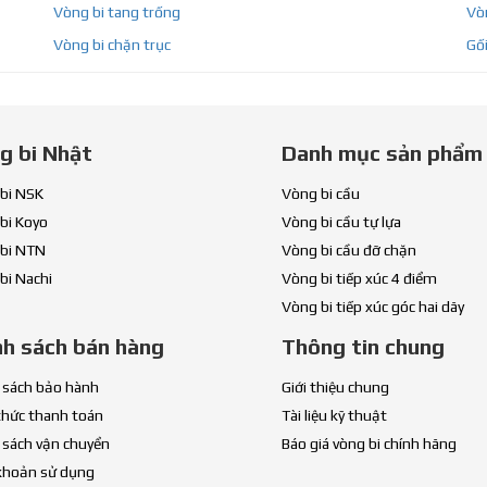
Vòng bi tang trống
Vòn
Vòng bi chặn trục
Gối
g bi Nhật
Danh mục sản phẩm
bi NSK
Vòng bi cầu
bi Koyo
Vòng bi cầu tự lựa
bi NTN
Vòng bi cầu đỡ chặn
bi Nachi
Vòng bi tiếp xúc 4 điểm
Vòng bi tiếp xúc góc hai dãy
nh sách bán hàng
Thông tin chung
 sách bảo hành
Giới thiệu chung
thức thanh toán
Tài liệu kỹ thuật
 sách vận chuyển
Báo giá vòng bi chính hãng
khoản sử dụng