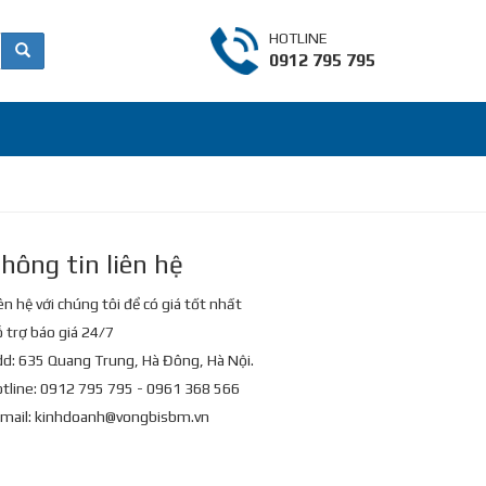
HOTLINE
0912 795 795
hông tin liên hệ
ên hệ với chúng tôi để có giá tốt nhất
 trợ báo giá 24/7
d: 635 Quang Trung, Hà Đông, Hà Nội.
tline: 0912 795 795 - 0961 368 566
mail:
kinhdoanh@vongbisbm.vn