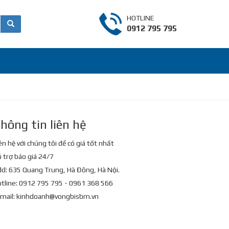
HOTLINE
0912 795 795
hông tin liên hệ
ên hệ với chúng tôi để có giá tốt nhất
 trợ báo giá 24/7
d: 635 Quang Trung, Hà Đông, Hà Nội.
tline: 0912 795 795 - 0961 368 566
mail:
kinhdoanh@vongbisbm.vn