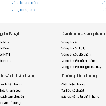
Vòng bi tang trống
Vòn
Vòng bi chặn trục
Gối
g bi Nhật
Danh mục sản phẩm
bi NSK
Vòng bi cầu
bi Koyo
Vòng bi cầu tự lựa
bi NTN
Vòng bi cầu đỡ chặn
bi Nachi
Vòng bi tiếp xúc 4 điểm
Vòng bi tiếp xúc góc hai dãy
nh sách bán hàng
Thông tin chung
 sách bảo hành
Giới thiệu chung
thức thanh toán
Tài liệu kỹ thuật
 sách vận chuyển
Báo giá vòng bi chính hãng
khoản sử dụng