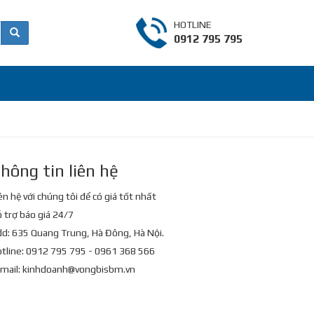
HOTLINE
0912 795 795
hông tin liên hệ
ên hệ với chúng tôi để có giá tốt nhất
 trợ báo giá 24/7
d: 635 Quang Trung, Hà Đông, Hà Nội.
tline: 0912 795 795 - 0961 368 566
mail:
kinhdoanh@vongbisbm.vn