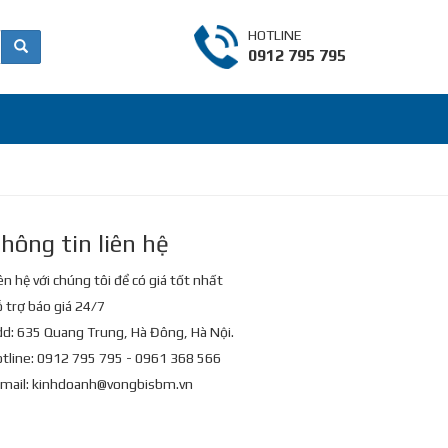
HOTLINE
0912 795 795
hông tin liên hệ
ên hệ với chúng tôi để có giá tốt nhất
 trợ báo giá 24/7
d: 635 Quang Trung, Hà Đông, Hà Nội.
tline: 0912 795 795 - 0961 368 566
mail:
kinhdoanh@vongbisbm.vn