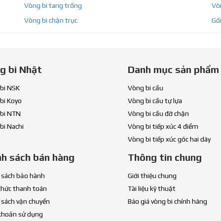
Vòng bi tang trống
Vòn
Vòng bi chặn trục
Gối
g bi Nhật
Danh mục sản phẩm
bi NSK
Vòng bi cầu
bi Koyo
Vòng bi cầu tự lựa
bi NTN
Vòng bi cầu đỡ chặn
bi Nachi
Vòng bi tiếp xúc 4 điểm
Vòng bi tiếp xúc góc hai dãy
nh sách bán hàng
Thông tin chung
 sách bảo hành
Giới thiệu chung
thức thanh toán
Tài liệu kỹ thuật
 sách vận chuyển
Báo giá vòng bi chính hãng
khoản sử dụng