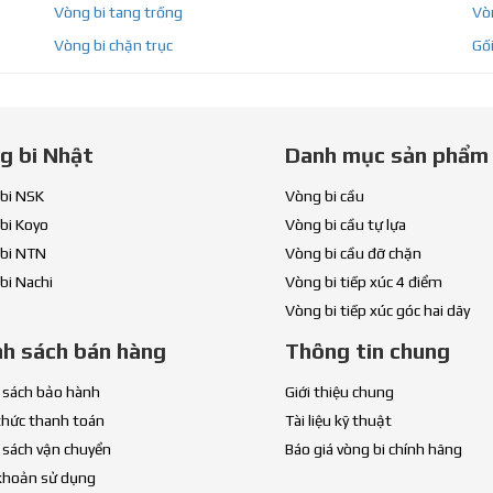
Vòng bi tang trống
Vòn
Vòng bi chặn trục
Gối
g bi Nhật
Danh mục sản phẩm
bi NSK
Vòng bi cầu
bi Koyo
Vòng bi cầu tự lựa
bi NTN
Vòng bi cầu đỡ chặn
bi Nachi
Vòng bi tiếp xúc 4 điểm
Vòng bi tiếp xúc góc hai dãy
nh sách bán hàng
Thông tin chung
 sách bảo hành
Giới thiệu chung
thức thanh toán
Tài liệu kỹ thuật
 sách vận chuyển
Báo giá vòng bi chính hãng
khoản sử dụng