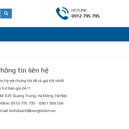
HOTLINE
0912 795 795
hông tin liên hệ
ên hệ với chúng tôi để có giá tốt nhất
 trợ báo giá 24/7
d: 635 Quang Trung, Hà Đông, Hà Nội.
tline: 0912 795 795 - 0961 368 566
mail:
kinhdoanh@vongbisbm.vn