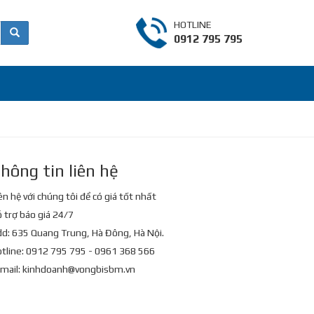
HOTLINE
0912 795 795
hông tin liên hệ
ên hệ với chúng tôi để có giá tốt nhất
 trợ báo giá 24/7
d: 635 Quang Trung, Hà Đông, Hà Nội.
tline: 0912 795 795 - 0961 368 566
mail:
kinhdoanh@vongbisbm.vn