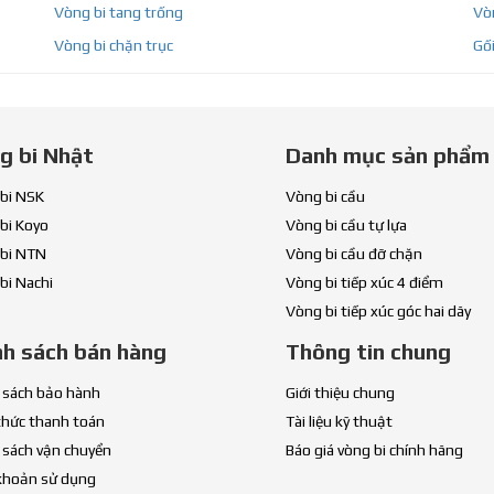
Vòng bi tang trống
Vòn
Vòng bi chặn trục
Gối
g bi Nhật
Danh mục sản phẩm
bi NSK
Vòng bi cầu
bi Koyo
Vòng bi cầu tự lựa
bi NTN
Vòng bi cầu đỡ chặn
bi Nachi
Vòng bi tiếp xúc 4 điểm
Vòng bi tiếp xúc góc hai dãy
nh sách bán hàng
Thông tin chung
 sách bảo hành
Giới thiệu chung
thức thanh toán
Tài liệu kỹ thuật
 sách vận chuyển
Báo giá vòng bi chính hãng
khoản sử dụng