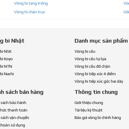
Vòng bi tang trống
Vòn
Vòng bi chặn trục
Gối
g bi Nhật
Danh mục sản phẩm
bi NSK
Vòng bi cầu
bi Koyo
Vòng bi cầu tự lựa
bi NTN
Vòng bi cầu đỡ chặn
bi Nachi
Vòng bi tiếp xúc 4 điểm
Vòng bi tiếp xúc góc hai dãy
nh sách bán hàng
Thông tin chung
 sách bảo hành
Giới thiệu chung
thức thanh toán
Tài liệu kỹ thuật
 sách vận chuyển
Báo giá vòng bi chính hãng
khoản sử dụng