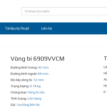
Tài liệu kỹ thuật
Liên hệ
Vòng bi 6909VVCM
T
Li
Đường kính trong:
45 mm
Hỗ
Đường kính ngoài:
68 mm
Ad
Độ dày vòng bi:
12 mm
Ho
Trọng lượng:
0.14 kg
E-
Chủng loại:
Vòng bi cầu
Tình trạng:
Còn hàng
Giá :
Vui lòng liên hệ