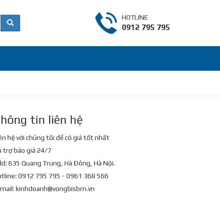
HOTLINE
0912 795 795
hông tin liên hệ
ên hệ với chúng tôi để có giá tốt nhất
 trợ báo giá 24/7
d: 635 Quang Trung, Hà Đông, Hà Nội.
tline: 0912 795 795 - 0961 368 566
mail:
kinhdoanh@vongbisbm.vn