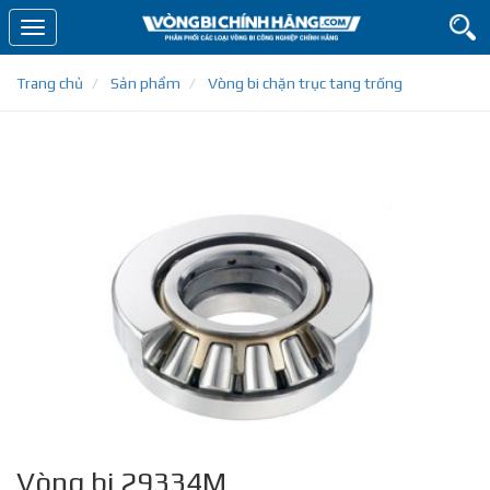
Toggle
navigation
Trang chủ
Sản phẩm
Vòng bi chặn trục tang trống
Vòng bi 29334M