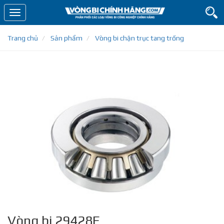
Toggle
navigation
Trang chủ
Sản phẩm
Vòng bi chặn trục tang trống
Vòng bi 29428E