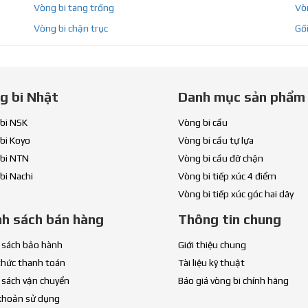
Vòng bi tang trống
Vòn
Vòng bi chặn trục
Gối
g bi Nhật
Danh mục sản phẩm
bi NSK
Vòng bi cầu
bi Koyo
Vòng bi cầu tự lựa
bi NTN
Vòng bi cầu đỡ chặn
bi Nachi
Vòng bi tiếp xúc 4 điểm
Vòng bi tiếp xúc góc hai dãy
nh sách bán hàng
Thông tin chung
 sách bảo hành
Giới thiệu chung
thức thanh toán
Tài liệu kỹ thuật
 sách vận chuyển
Báo giá vòng bi chính hãng
khoản sử dụng