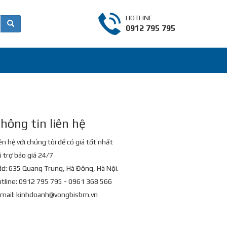
HOTLINE
0912 795 795
hông tin liên hệ
ên hệ với chúng tôi để có giá tốt nhất
 trợ báo giá 24/7
d: 635 Quang Trung, Hà Đông, Hà Nội.
tline: 0912 795 795 - 0961 368 566
mail:
kinhdoanh@vongbisbm.vn