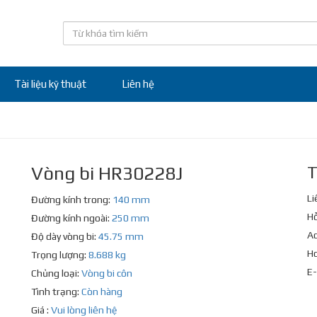
Tài liệu kỹ thuật
Liên hệ
Vòng bi HR30228J
T
Li
Đường kính trong:
140 mm
Hỗ
Đường kính ngoài:
250 mm
Ad
Độ dày vòng bi:
45.75 mm
Ho
Trọng lượng:
8.688 kg
E-
Chủng loại:
Vòng bi côn
Tình trạng:
Còn hàng
Giá :
Vui lòng liên hệ