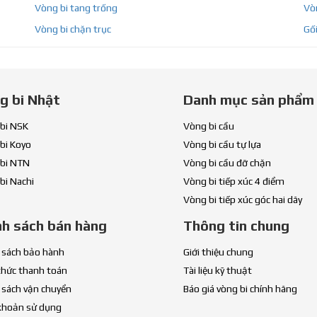
Vòng bi tang trống
Vòn
Vòng bi chặn trục
Gối
g bi Nhật
Danh mục sản phẩm
bi NSK
Vòng bi cầu
bi Koyo
Vòng bi cầu tự lựa
bi NTN
Vòng bi cầu đỡ chặn
bi Nachi
Vòng bi tiếp xúc 4 điểm
Vòng bi tiếp xúc góc hai dãy
nh sách bán hàng
Thông tin chung
 sách bảo hành
Giới thiệu chung
thức thanh toán
Tài liệu kỹ thuật
 sách vận chuyển
Báo giá vòng bi chính hãng
khoản sử dụng