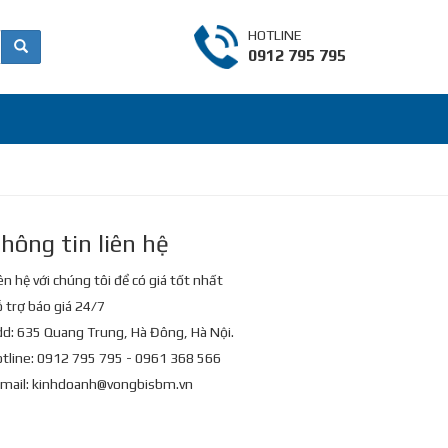
HOTLINE
0912 795 795
hông tin liên hệ
ên hệ với chúng tôi để có giá tốt nhất
 trợ báo giá 24/7
d: 635 Quang Trung, Hà Đông, Hà Nội.
tline: 0912 795 795 - 0961 368 566
mail:
kinhdoanh@vongbisbm.vn