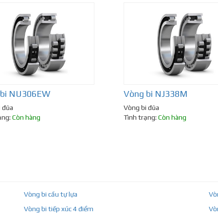
 bi NU306EW
Vòng bi NJ338M
i đũa
Vòng bi đũa
ạng:
Còn hàng
Tình trạng:
Còn hàng
Vòng bi cầu tự lựa
Vò
Vòng bi tiếp xúc 4 điểm
Vò