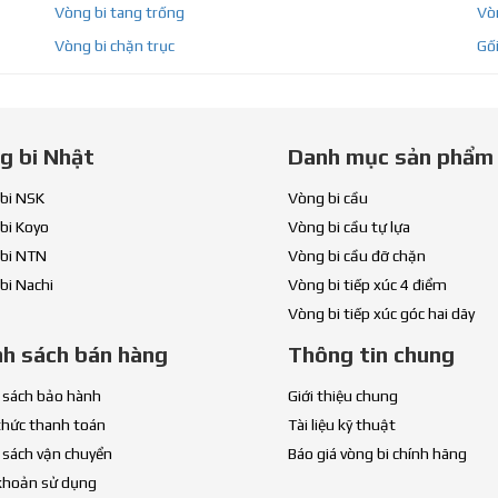
Vòng bi tang trống
Vòn
Vòng bi chặn trục
Gối
g bi Nhật
Danh mục sản phẩm
bi NSK
Vòng bi cầu
bi Koyo
Vòng bi cầu tự lựa
bi NTN
Vòng bi cầu đỡ chặn
bi Nachi
Vòng bi tiếp xúc 4 điểm
Vòng bi tiếp xúc góc hai dãy
nh sách bán hàng
Thông tin chung
 sách bảo hành
Giới thiệu chung
thức thanh toán
Tài liệu kỹ thuật
 sách vận chuyển
Báo giá vòng bi chính hãng
khoản sử dụng