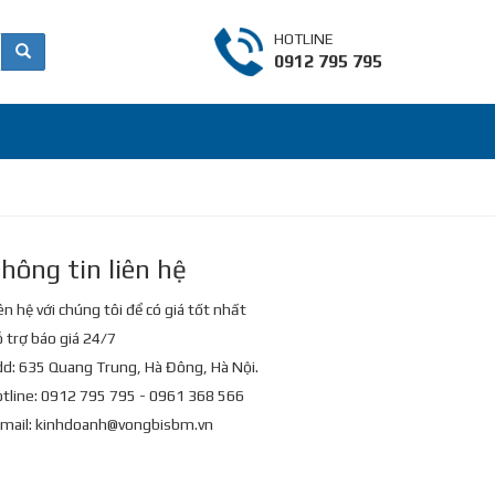
HOTLINE
0912 795 795
hông tin liên hệ
ên hệ với chúng tôi để có giá tốt nhất
 trợ báo giá 24/7
d: 635 Quang Trung, Hà Đông, Hà Nội.
tline: 0912 795 795 - 0961 368 566
mail:
kinhdoanh@vongbisbm.vn