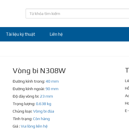
Tài liệu kỹ thuật
Liên hệ
Vòng bi N308W
T
Li
Đường kính trong:
40 mm
Hỗ
Đường kính ngoài:
90 mm
Ad
Độ dày vòng bi:
23 mm
Ho
Trọng lượng:
0.638 kg
E-
Chủng loại:
Vòng bi đũa
Tình trạng:
Còn hàng
Giá :
Vui lòng liên hệ