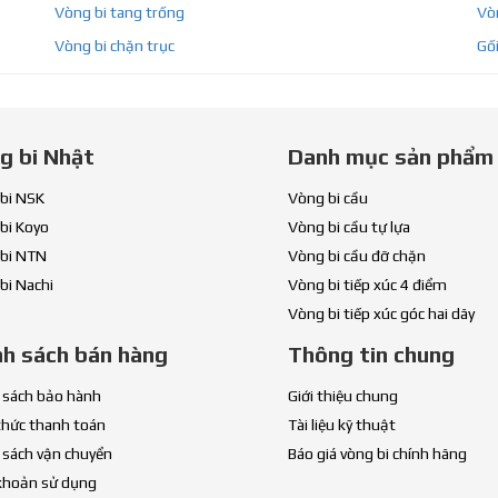
Vòng bi tang trống
Vòn
Vòng bi chặn trục
Gối
g bi Nhật
Danh mục sản phẩm
bi NSK
Vòng bi cầu
bi Koyo
Vòng bi cầu tự lựa
bi NTN
Vòng bi cầu đỡ chặn
bi Nachi
Vòng bi tiếp xúc 4 điểm
Vòng bi tiếp xúc góc hai dãy
nh sách bán hàng
Thông tin chung
 sách bảo hành
Giới thiệu chung
thức thanh toán
Tài liệu kỹ thuật
 sách vận chuyển
Báo giá vòng bi chính hãng
khoản sử dụng