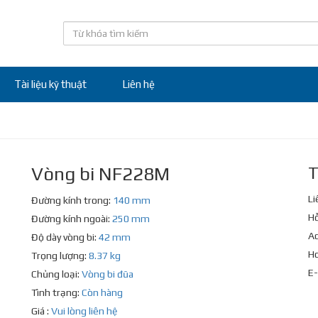
Tài liệu kỹ thuật
Liên hệ
Vòng bi NF228M
T
Li
Đường kính trong:
140 mm
Hỗ
Đường kính ngoài:
250 mm
Ad
Độ dày vòng bi:
42 mm
Ho
Trọng lượng:
8.37 kg
E-
Chủng loại:
Vòng bi đũa
Tình trạng:
Còn hàng
Giá :
Vui lòng liên hệ