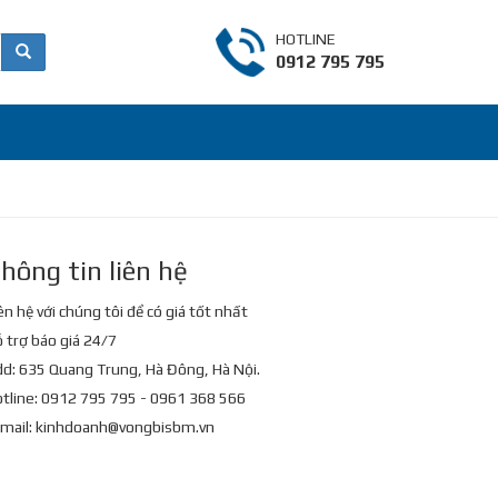
HOTLINE
0912 795 795
hông tin liên hệ
ên hệ với chúng tôi để có giá tốt nhất
 trợ báo giá 24/7
d: 635 Quang Trung, Hà Đông, Hà Nội.
tline: 0912 795 795 - 0961 368 566
mail:
kinhdoanh@vongbisbm.vn