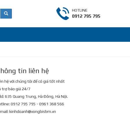
HOTLINE
0912 795 795
hông tin liên hệ
ên hệ với chúng tôi để có giá tốt nhất
 trợ báo giá 24/7
d: 635 Quang Trung, Hà Đông, Hà Nội.
tline: 0912 795 795 - 0961 368 566
mail:
kinhdoanh@vongbisbm.vn