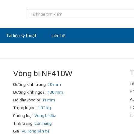
Tài liệu kỹ thuật
Liên hệ
Vòng bi NF410W
T
Li
Đường kính trong:
50 mm
Hỗ
Đường kính ngoài:
130 mm
Ad
Độ dày vòng bi:
31 mm
Ho
Trọng lượng:
1.93 kg
E-
Chủng loại:
Vòng bi đũa
Tình trạng:
Còn hàng
Giá :
Vui lòng liên hệ