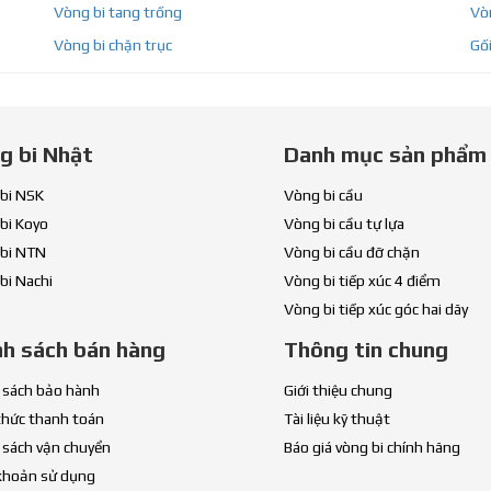
Vòng bi tang trống
Vòn
Vòng bi chặn trục
Gối
g bi Nhật
Danh mục sản phẩm
bi NSK
Vòng bi cầu
bi Koyo
Vòng bi cầu tự lựa
bi NTN
Vòng bi cầu đỡ chặn
bi Nachi
Vòng bi tiếp xúc 4 điểm
Vòng bi tiếp xúc góc hai dãy
nh sách bán hàng
Thông tin chung
 sách bảo hành
Giới thiệu chung
thức thanh toán
Tài liệu kỹ thuật
 sách vận chuyển
Báo giá vòng bi chính hãng
khoản sử dụng