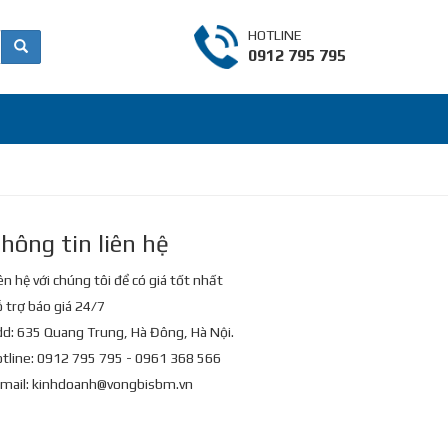
HOTLINE
0912 795 795
hông tin liên hệ
ên hệ với chúng tôi để có giá tốt nhất
 trợ báo giá 24/7
d: 635 Quang Trung, Hà Đông, Hà Nội.
tline: 0912 795 795 - 0961 368 566
mail:
kinhdoanh@vongbisbm.vn