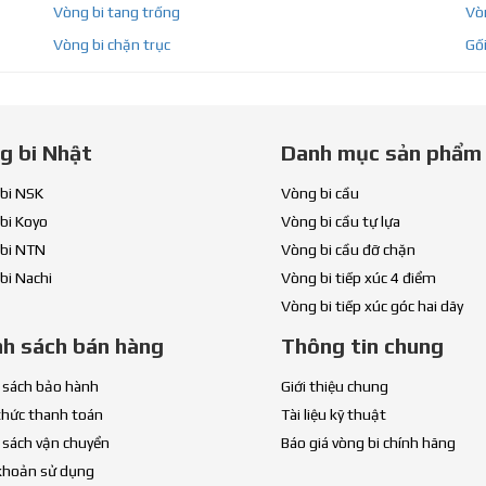
Vòng bi tang trống
Vòn
Vòng bi chặn trục
Gối
g bi Nhật
Danh mục sản phẩm
bi NSK
Vòng bi cầu
bi Koyo
Vòng bi cầu tự lựa
bi NTN
Vòng bi cầu đỡ chặn
bi Nachi
Vòng bi tiếp xúc 4 điểm
Vòng bi tiếp xúc góc hai dãy
nh sách bán hàng
Thông tin chung
 sách bảo hành
Giới thiệu chung
thức thanh toán
Tài liệu kỹ thuật
 sách vận chuyển
Báo giá vòng bi chính hãng
khoản sử dụng