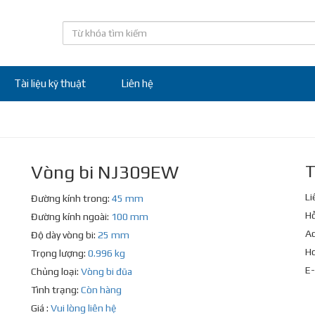
Tài liệu kỹ thuật
Liên hệ
Vòng bi NJ309EW
T
Li
Đường kính trong:
45 mm
Hỗ
Đường kính ngoài:
100 mm
Ad
Độ dày vòng bi:
25 mm
Ho
Trọng lượng:
0.996 kg
E-
Chủng loại:
Vòng bi đũa
Tình trạng:
Còn hàng
Giá :
Vui lòng liên hệ