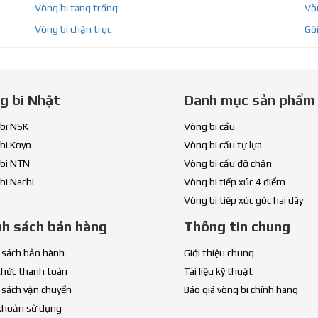
Vòng bi tang trống
Vòn
Vòng bi chặn trục
Gối
g bi Nhật
Danh mục sản phẩm
bi NSK
Vòng bi cầu
bi Koyo
Vòng bi cầu tự lựa
bi NTN
Vòng bi cầu đỡ chặn
bi Nachi
Vòng bi tiếp xúc 4 điểm
Vòng bi tiếp xúc góc hai dãy
nh sách bán hàng
Thông tin chung
 sách bảo hành
Giới thiệu chung
thức thanh toán
Tài liệu kỹ thuật
 sách vận chuyển
Báo giá vòng bi chính hãng
khoản sử dụng