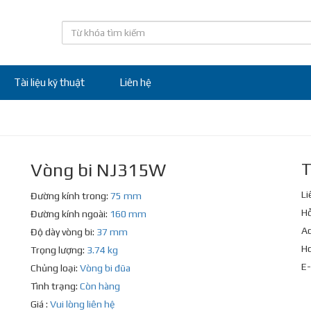
Tài liệu kỹ thuật
Liên hệ
Vòng bi NJ315W
T
Li
Đường kính trong:
75 mm
Hỗ
Đường kính ngoài:
160 mm
Ad
Độ dày vòng bi:
37 mm
Ho
Trọng lượng:
3.74 kg
E-
Chủng loại:
Vòng bi đũa
Tình trạng:
Còn hàng
Giá :
Vui lòng liên hệ