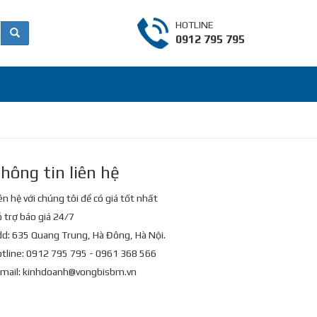
HOTLINE
0912 795 795
hông tin liên hệ
ên hệ với chúng tôi để có giá tốt nhất
 trợ báo giá 24/7
d: 635 Quang Trung, Hà Đông, Hà Nội.
tline: 0912 795 795 - 0961 368 566
mail:
kinhdoanh@vongbisbm.vn