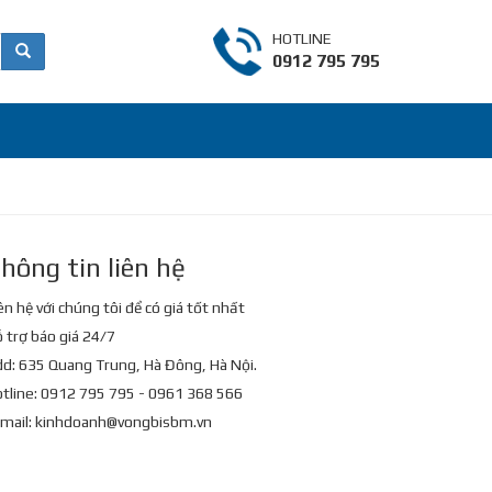
HOTLINE
0912 795 795
hông tin liên hệ
ên hệ với chúng tôi để có giá tốt nhất
 trợ báo giá 24/7
d: 635 Quang Trung, Hà Đông, Hà Nội.
tline: 0912 795 795 - 0961 368 566
mail:
kinhdoanh@vongbisbm.vn