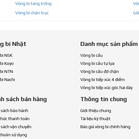
Vòng bi tang trống
Vòn
Vòng bi chặn trục
Gối
g bi Nhật
Danh mục sản phẩm
bi NSK
Vòng bi cầu
bi Koyo
Vòng bi cầu tự lựa
bi NTN
Vòng bi cầu đỡ chặn
bi Nachi
Vòng bi tiếp xúc 4 điểm
Vòng bi tiếp xúc góc hai dãy
nh sách bán hàng
Thông tin chung
 sách bảo hành
Giới thiệu chung
thức thanh toán
Tài liệu kỹ thuật
 sách vận chuyển
Báo giá vòng bi chính hãng
khoản sử dụng