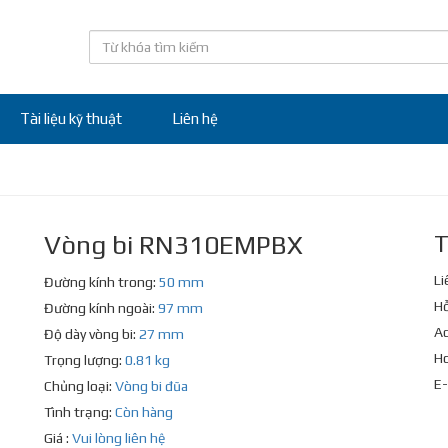
Tài liệu kỹ thuật
Liên hệ
Vòng bi RN310EMPBX
T
Li
Đường kính trong:
50 mm
Hỗ
Đường kính ngoài:
97 mm
Ad
Độ dày vòng bi:
27 mm
Ho
Trọng lượng:
0.81 kg
E-
Chủng loại:
Vòng bi đũa
Tình trạng:
Còn hàng
Giá :
Vui lòng liên hệ