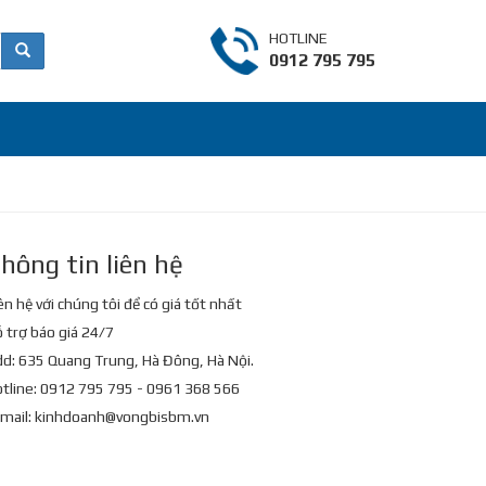
HOTLINE
0912 795 795
hông tin liên hệ
ên hệ với chúng tôi để có giá tốt nhất
 trợ báo giá 24/7
d: 635 Quang Trung, Hà Đông, Hà Nội.
tline: 0912 795 795 - 0961 368 566
mail:
kinhdoanh@vongbisbm.vn