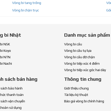
Vòng bi tang trống
Vòn
Vòng bi chặn trục
Gối
g bi Nhật
Danh mục sản phẩm
bi NSK
Vòng bi cầu
bi Koyo
Vòng bi cầu tự lựa
bi NTN
Vòng bi cầu đỡ chặn
bi Nachi
Vòng bi tiếp xúc 4 điểm
Vòng bi tiếp xúc góc hai dãy
nh sách bán hàng
Thông tin chung
 sách bảo hành
Giới thiệu chung
thức thanh toán
Tài liệu kỹ thuật
 sách vận chuyển
Báo giá vòng bi chính hãng
khoản sử dụng