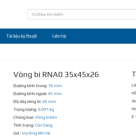
Tài liệu kỹ thuật
Liên hệ
Vòng bi RNA0 35x45x26
T
Li
Đường kính trong:
35 mm
Hỗ
Đường kính ngoài:
45 mm
Ad
Độ dày vòng bi:
26 mm
Ho
Trọng lượng:
0.091 kg
E-
Chủng loại:
Vòng bi kim
Tình trạng:
Còn hàng
Giá :
Vui lòng liên hệ