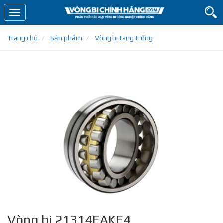
Toggle
navigation
Trang chủ
Sản phẩm
Vòng bi tang trống
Vòng bi 21314EAKE4