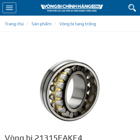
Toggle
navigation
Trang chủ
Sản phẩm
Vòng bi tang trống
Vòng bi 21315EAKE4