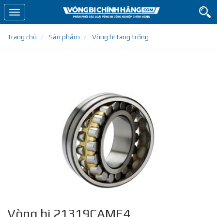
Toggle
navigation
Trang chủ
Sản phẩm
Vòng bi tang trống
Vòng bi 21319CAME4