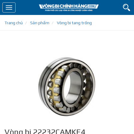
Toggle
navigation
Trang chủ
Sản phẩm
Vòng bi tang trống
Vòng bi 22232CAMKE4