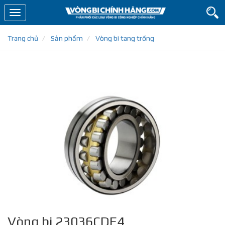
Toggle
navigation
Trang chủ
Sản phẩm
Vòng bi tang trống
Vòng bi 23036CDE4