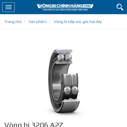
Toggle
navigation
Trang chủ
Sản phẩm
Vòng bi tiếp xúc góc hai dãy
Vòng bi 3206 A2Z