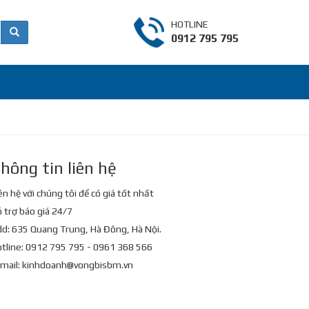
HOTLINE
0912 795 795
hông tin liên hệ
ên hệ với chúng tôi để có giá tốt nhất
 trợ báo giá 24/7
d: 635 Quang Trung, Hà Đông, Hà Nội.
tline: 0912 795 795 - 0961 368 566
mail:
kinhdoanh@vongbisbm.vn