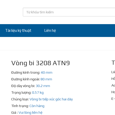
Tài liệu kỹ thuật
Liên hệ
Vòng bi 3208 ATN9
T
Li
Đường kính trong:
40 mm
Hỗ
Đường kính ngoài:
80 mm
Ad
Độ dày vòng bi:
30.2 mm
Ho
Trọng lượng:
0.57 kg
E-
Chủng loại:
Vòng bi tiếp xúc góc hai dãy
Tình trạng:
Còn hàng
Giá :
Vui lòng liên hệ