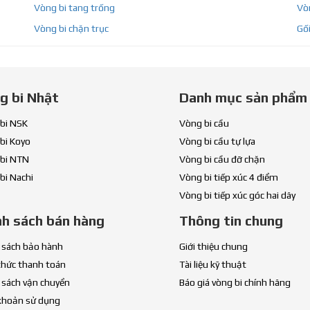
Vòng bi tang trống
Vòn
Vòng bi chặn trục
Gối
g bi Nhật
Danh mục sản phẩm
bi NSK
Vòng bi cầu
bi Koyo
Vòng bi cầu tự lựa
bi NTN
Vòng bi cầu đỡ chặn
bi Nachi
Vòng bi tiếp xúc 4 điểm
Vòng bi tiếp xúc góc hai dãy
nh sách bán hàng
Thông tin chung
 sách bảo hành
Giới thiệu chung
thức thanh toán
Tài liệu kỹ thuật
 sách vận chuyển
Báo giá vòng bi chính hãng
khoản sử dụng