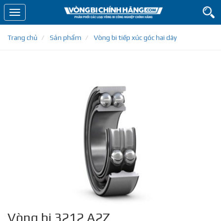
Toggle
navigation
Trang chủ
Sản phẩm
Vòng bi tiếp xúc góc hai dãy
Vòng bi 3212 A2Z