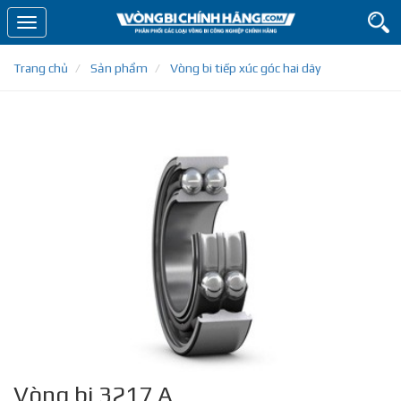
Toggle
navigation
Trang chủ
Sản phẩm
Vòng bi tiếp xúc góc hai dãy
Vòng bi 3217 A