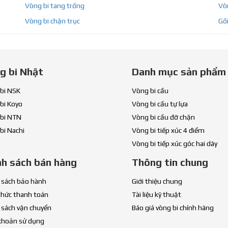
Vòng bi tang trống
Vòn
Vòng bi chặn trục
Gối
g bi Nhật
Danh mục sản phẩm
bi NSK
Vòng bi cầu
bi Koyo
Vòng bi cầu tự lựa
bi NTN
Vòng bi cầu đỡ chặn
bi Nachi
Vòng bi tiếp xúc 4 điểm
Vòng bi tiếp xúc góc hai dãy
nh sách bán hàng
Thông tin chung
 sách bảo hành
Giới thiệu chung
thức thanh toán
Tài liệu kỹ thuật
 sách vận chuyển
Báo giá vòng bi chính hãng
khoản sử dụng