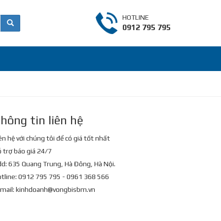
HOTLINE
0912 795 795
hông tin liên hệ
ên hệ với chúng tôi để có giá tốt nhất
 trợ báo giá 24/7
d: 635 Quang Trung, Hà Đông, Hà Nội.
tline: 0912 795 795 - 0961 368 566
mail:
kinhdoanh@vongbisbm.vn